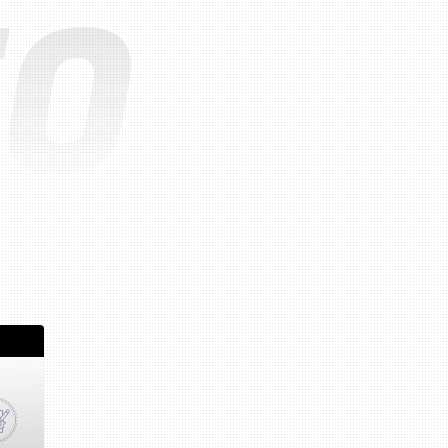
EO
El sistema de lubricación
El sistema de combustible
El sistema del encendido
El sistema del turbo
Las partes del diversos