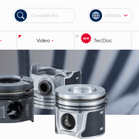
IDIOMA
English
Video
TecDoc
Marca
terial
Técnica