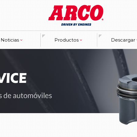
Noticias
Productos
Descargar
garantía
Motor
Catalogues
ncios de prensa
Cigüeñal & Pistón
Marketing Ma
información de expositor
Los metales de motor
 productos nuevos
Las empaquetaduras
El trén de válvulas
Los componentes de distribución
El sistema de refresco