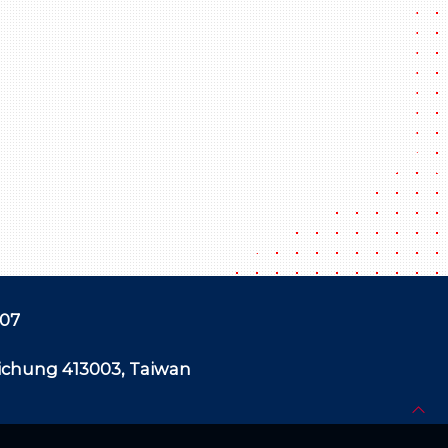
507
aichung 413003, Taiwan