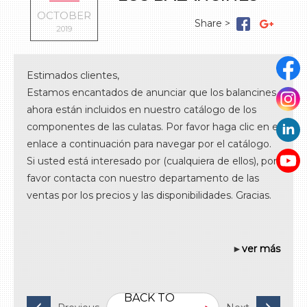
El sistema de lubricación
El sistema de combustible
OCTOBER
El sistema del encendido
2019
El sistema del turbo
Las partes del diversos
Estimados clientes,
Estamos encantados de anunciar que los balancines
ahora están incluidos en nuestro catálogo de los
componentes de las culatas. Por favor haga clic en el
enlace a continuación para navegar por el catálogo.
Si usted está interesado por (cualquiera de ellos), por
favor contacta con nuestro departamento de las
ventas por los precios y las disponibilidades. Gracias.
►
ver más
BACK TO