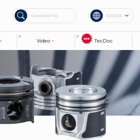
IDIOMA
English
Video
TecDoc
Marca
terial
Técnica