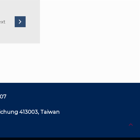
507
aichung 413003, Taiwan