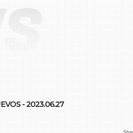
S
El sistema de lubricación
El sistema de combustible
El sistema del encendido
El sistema del turbo
Las partes del diversos
VOS - 2023.06.27