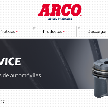
Noticias
Productos
Descargar
garantía
Motor
Catalogues
ncios de prensa
Cigüeñal & Pistón
Marketing Ma
información de expositor
Los metales de motor
 productos nuevos
Las empaquetaduras
El trén de válvulas
Los componentes de distribución
.27
El sistema de refresco