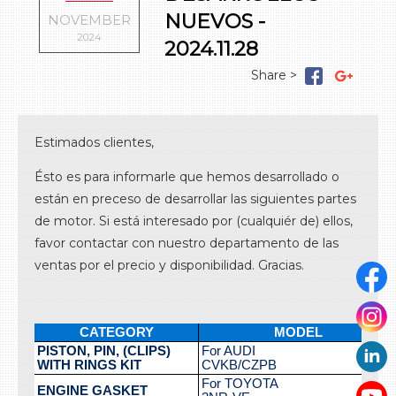
Los productos nuevos
Las empaquetaduras
El trén de válvulas
LOG IN
L
o
s
c
m
p
o
n
e
n
t
e
s
d
e
di
s
t
ri
b
u
ci
ó
NUEVOS -
NOVEMBER
2024
2024.11.28
El sistema de refresco
o
n
El sistema de lubricación
El sistema de combustible
El sistema del encendido
Estimados clientes,
El sistema del turbo
Las partes del diversos
Ésto es para informarle que hemos desarrollado o
están en preceso de desarrollar las siguientes partes
de motor. Si está interesado por (cualquiér de) ellos,
favor contactar con nuestro departamento de las
ventas por el precio y disponibilidad. Gracias.