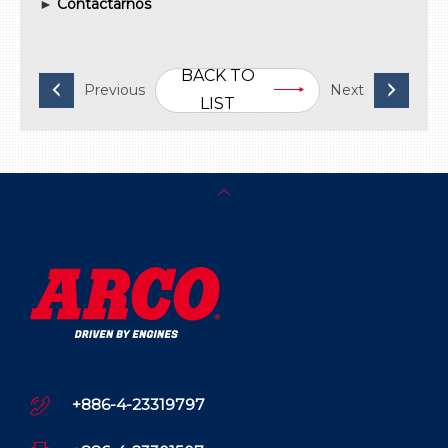
►
Contactarnos
BACK TO
LIST
+886-4-23319797